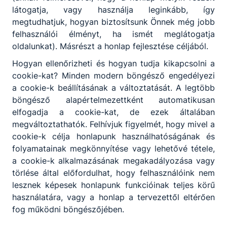
látogatja, vagy használja leginkább, így
megtudhatjuk, hogyan biztosítsunk Önnek még jobb
felhasználói élményt, ha ismét meglátogatja
oldalunkat). Másrészt a honlap fejlesztése céljából.
Hogyan ellenőrizheti és hogyan tudja kikapcsolni a
cookie-kat? Minden modern böngésző engedélyezi
a cookie-k beállításának a változtatását. A legtöbb
Szolnoki
böngésző alapértelmezettként automatikusan
SZC Rózsa
elfogadja a cookie-kat, de ezek általában
Imre
megváltoztathatók. Felhívjuk figyelmét, hogy mivel a
Technikum
cookie-k célja honlapunk használhatóságának és
folyamatainak megkönnyítése vagy lehetővé tétele,
a cookie-k alkalmazásának megakadályozása vagy
5052 Újszász,
törlése által előfordulhat, hogy felhasználóink nem
Dózsa György
lesznek képesek honlapunk funkcióinak teljes körű
út 23.
használatára, vagy a honlap a tervezettől eltérően
fog működni böngészőjében.
Teams
KRÉTA