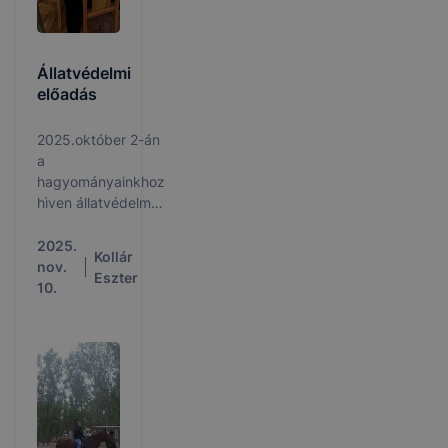
Állatvédelmi
előadás
2025.október 2-án
a
hagyományainkhoz
hìven állatvédelmi
előadást tartott
Bóka Éva, a
2025.
Kollár
Szolnoki
nov.
Eszter
Állatotthon
10.
Alapìtvány
munkatársa a
9.évfolyam tanulói
részére.