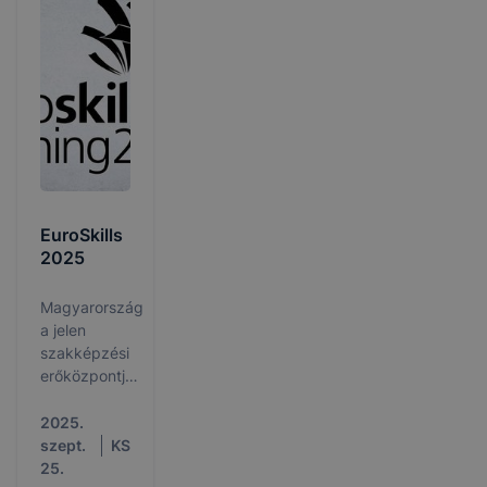
EuroSkills
2025
Magyarország
a jelen
szakképzési
erőközpontja
és a jövő
szakképzési
2025.
nagyhatalma!
szept.
KS
25.