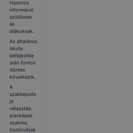
Hasznos
információ
szülőknek
és
diákoknak.
Az általános
iskola
befejezése
után fontos
döntés
következik.
A
szakképzés
jó
választás:
piacképes
szakma,
ösztöndíjak