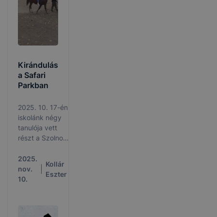
Kirándulás
a Safari
Parkban
2025. 10. 17-én
iskolánk négy
tanulója vett
részt a Szolnoki
SzC Green
Cseppnyi Zöld
2025.
Kollár
munkacsoportja
nov.
Eszter
által szervezett
10.
kiránduláson.