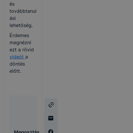
és
továbbtanul
ási
lehetőség.
Érdemes
megnézni
ezt a rövid
videót
a
döntés
előtt.
Megosztás