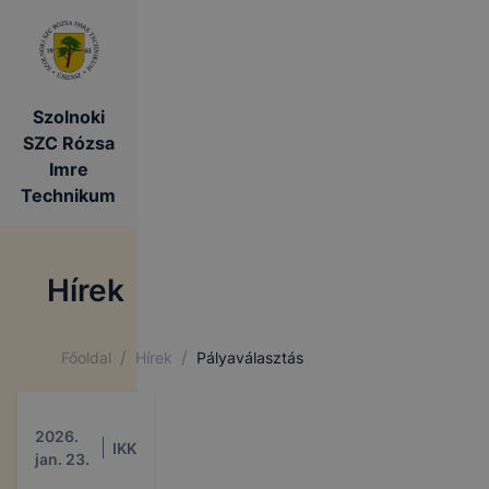
Szolnoki
SZC Rózsa
Imre
Technikum
Hírek
/
/
Főoldal
Hírek
Pályaválasztás
2026.
IKK
jan. 23.