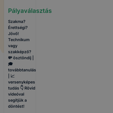
Pályaválasztás
Szakma?
Érettségi?
Jövő!
Technikum
vagy
szakképző?
💸 ösztöndíj |
🎓
továbbtanulás
| 📈
versenyképes
tudás 👇 Rövid
videóval
segítjük a
döntést!