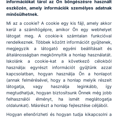
információkat tárol az Ön böngészésre használt
Sport
eszközén, amely információk személyes adatnak
minősülhetnek.
Mi az a cookie? A cookie egy kis fájl, amely akkor
kerül a számítógépre, amikor Ön egy webhelyet
látogat meg. A cookie-k számtalan funkcióval
rendelkeznek. Többek között információt gyűjtenek,
Partnereink
megjegyzik a látogató egyéni beállításait és
általánosságban megkönnyítik a honlap használatát.
Iskolánk a cookie-kat a következő célokból
használja: egyrészt információt gyűjtünk azzal
kapcsolatban, hogyan használja Ön a honlapot
(annak felmérésével, hogy a honlap melyik részeit
látogatja, vagy használja leginkább, így
megtudhatjuk, hogyan biztosítsunk Önnek még jobb
felhasználói élményt, ha ismét meglátogatja
oldalunkat). Másrészt a honlap fejlesztése céljából.
Hogyan ellenőrizheti és hogyan tudja kikapcsolni a