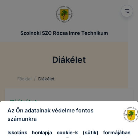
Szolnoki SZC Rózsa Imre Technikum
Diákélet
/
Főoldal
Diákélet
Diákélet
Az Ön adatainak védelme fontos
számunkra
Diákönkormányzat
Iskolánk honlapja cookie-k (sütik) formájában