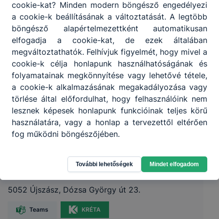
cookie-kat? Minden modern böngésző engedélyezi
a cookie-k beállításának a változtatását. A legtöbb
böngésző alapértelmezettként automatikusan
elfogadja a cookie-kat, de ezek általában
megváltoztathatók. Felhívjuk figyelmét, hogy mivel a
cookie-k célja honlapunk használhatóságának és
folyamatainak megkönnyítése vagy lehetővé tétele,
a cookie-k alkalmazásának megakadályozása vagy
törlése által előfordulhat, hogy felhasználóink nem
lesznek képesek honlapunk funkcióinak teljes körű
használatára, vagy a honlap a tervezettől eltérően
fog működni böngészőjében.
Szolnoki SZC Rózsa Imre Technikum
További lehetőségek
Mindet elfogadom
5052 Újszász, Dózsa György út 23.
Teams
KRÉTA