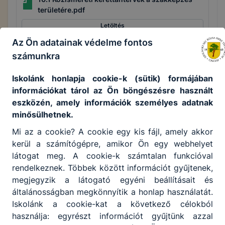
területére.pdf
Letöltés
Az Ön adatainak védelme fontos
10.2 Képzési és kimeneti követelmények.pdf
számunkra
Letöltés
Iskolánk honlapja cookie-k (sütik) formájában
10.3 Programtantervek.pdf
információkat tárol az Ön böngészésre használt
eszközén, amely információk személyes adatnak
Letöltés
minősülhetnek.
10.4 A technikumi képzések óratervei.pdf
Mi az a cookie? A cookie egy kis fájl, amely akkor
kerül a számítógépre, amikor Ön egy webhelyet
Letöltés
látogat meg. A cookie-k számtalan funkcióval
10.5 A kollégium pedagógiai programja.pdf
rendelkeznek. Többek között információt gyűjtenek,
megjegyzik a látogató egyéni beállításait és
Letöltés
általánosságban megkönnyítik a honlap használatát.
Iskolánk a cookie-kat a következő célokból
használja: egyrészt információt gyűjtünk azzal