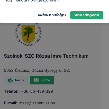
fog működni böngészőjében.
További lehetőségek
Mindet elfogadom
Szolnoki SZC Rózsa Imre Technikum
5052 Újszász, Dózsa György út 23.
Teams
KRÉTA
Telefon:
+36-56-439-329
E-mail:
rozsa@szolmusz.hu