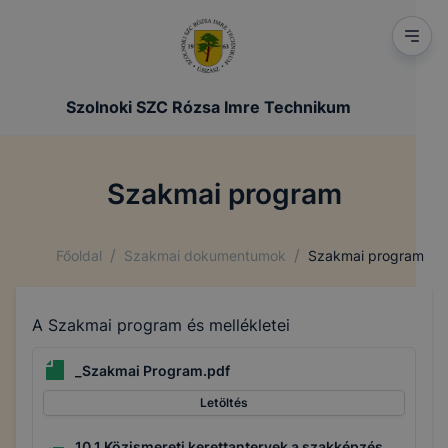
Szolnoki SZC Rózsa Imre Technikum
Szakmai program
/
/
Főoldal
Szakmai dokumentumok
Szakmai program
A Szakmai program és mellékletei
_Szakmai Program.pdf
Letöltés
10.1 Közismereti kerettantervek a szakképzés