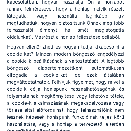
kapcsolatban, hogyan használja Ön a honlapot
(annak felmérésével, hogy a honlap melyik részeit
látogatja, vagy használja leginkább, így
Partnereink
megtudhatjuk, hogyan biztosítsunk Önnek még jobb
felhasználói élményt, ha ismét meglátogatja
oldalunkat). Másrészt a honlap fejlesztése céljából.
Hogyan ellenőrizheti és hogyan tudja kikapcsolni a
cookie-kat? Minden modern böngésző engedélyezi
a cookie-k beállításának a változtatását. A legtöbb
böngésző alapértelmezettként automatikusan
elfogadja a cookie-kat, de ezek általában
megváltoztathatók. Felhívjuk figyelmét, hogy mivel a
cookie-k célja honlapunk használhatóságának és
folyamatainak megkönnyítése vagy lehetővé tétele,
a cookie-k alkalmazásának megakadályozása vagy
törlése által előfordulhat, hogy felhasználóink nem
lesznek képesek honlapunk funkcióinak teljes körű
használatára, vagy a honlap a tervezettől eltérően