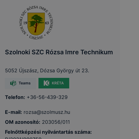
Szolnoki SZC Rózsa Imre Technikum
5052 Újszász, Dózsa György út 23.
Teams
KRÉTA
Telefon:
+36-56-439-329
E-mail:
rozsa@szolmusz.hu
OM azonosító:
203056/011
Felnőttképzési nyilvántartás száma: