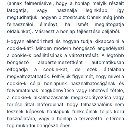
(annak felmérésével, hogy a honlap melyik részeit
látogatja, vagy használja leginkább, így
megtudhatjuk, hogyan biztosítsunk Önnek még jobb
felhasználói élményt, ha ismét meglátogatja
oldalunkat). Másrészt a honlap fejlesztése céljából.
Hogyan ellenőrizheti és hogyan tudja kikapcsolni a
cookie-kat? Minden modern böngésző engedélyezi
a cookie-k beállításának a változtatását. A legtöbb
böngésző alapértelmezettként automatikusan
elfogadja a cookie-kat, de ezek általában
megváltoztathatók. Felhívjuk figyelmét, hogy mivel a
cookie-k célja honlapunk használhatóságának és
folyamatainak megkönnyítése vagy lehetővé tétele,
a cookie-k alkalmazásának megakadályozása vagy
törlése által előfordulhat, hogy felhasználóink nem
lesznek képesek honlapunk funkcióinak teljes körű
használatára, vagy a honlap a tervezettől eltérően
Partnereink
fog működni böngészőjében.