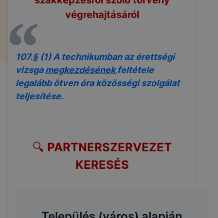
végrehajtásáról
107.§ (1) A technikumban az érettségi
vizsga
megkezdésének
feltétele
legalább ötven óra közösségi szolgálat
teljesítése.
🔍
PARTNERSZERVEZET
KERESÉS
Település (város) alapján