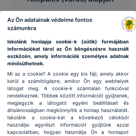
Az Ön adatainak védelme fontos
KERESÉS
számunkra
Iskolánk honlapja cookie-k (sütik) formájában
információkat tárol az Ön böngészésre használt
eszközén, amely információk személyes adatnak
Tevékenységi területek
minősülhetnek.
alapján
Mi az a cookie? A cookie egy kis fájl, amely akkor
kerül a számítógépre, amikor Ön egy webhelyet
látogat meg. A cookie-k számtalan funkcióval
rendelkeznek. Többek között információt gyűjtenek,
KERESÉS
megjegyzik a látogató egyéni beállításait és
általánosságban megkönnyítik a honlap használatát.
Iskolánk a cookie-kat a következő célokból
használja: egyrészt információt gyűjtünk azzal
kapcsolatban, hogyan használja Ön a honlapot