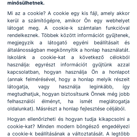
minősülhetnek.
Mi az a cookie? A cookie egy kis fájl, amely akkor
kerül a számítógépre, amikor Ön egy webhelyet
Diákélet
látogat meg. A cookie-k számtalan funkcióval
rendelkeznek. Többek között információt gyűjtenek,
megjegyzik a látogató egyéni beállításait és
általánosságban megkönnyítik a honlap használatát.
Iskolánk a cookie-kat a következő célokból
használja: egyrészt információt gyűjtünk azzal
kapcsolatban, hogyan használja Ön a honlapot
(annak felmérésével, hogy a honlap melyik részeit
Hírek
látogatja, vagy használja leginkább, így
megtudhatjuk, hogyan biztosítsunk Önnek még jobb
felhasználói élményt, ha ismét meglátogatja
oldalunkat). Másrészt a honlap fejlesztése céljából.
Hogyan ellenőrizheti és hogyan tudja kikapcsolni a
cookie-kat? Minden modern böngésző engedélyezi
a cookie-k beállításának a változtatását. A legtöbb