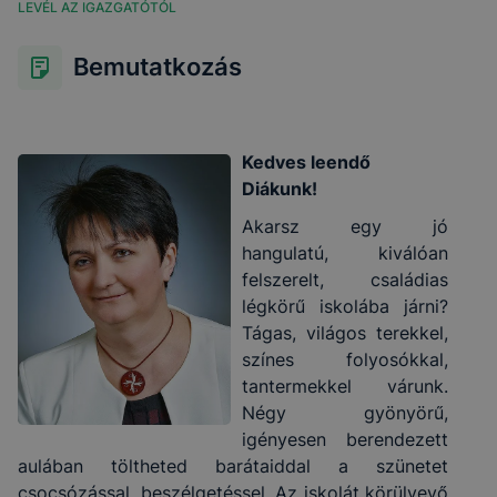
LEVÉL AZ IGAZGATÓTÓL
Bemutatkozás
Kedves leendő
Diákunk!
Akarsz egy jó
hangulatú, kiválóan
felszerelt, családias
légkörű iskolába járni?
Tágas, világos terekkel,
színes folyosókkal,
tantermekkel várunk.
Négy gyönyörű,
igényesen berendezett
aulában töltheted barátaiddal a szünetet
csocsózással, beszélgetéssel. Az iskolát körülvevő