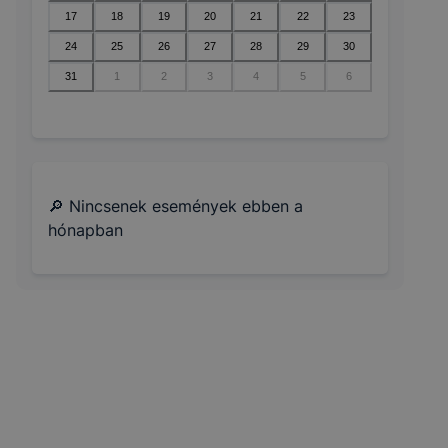
17
18
19
20
21
22
23
24
25
26
27
28
29
30
31
1
2
3
4
5
6
🔎 Nincsenek események ebben a
hónapban