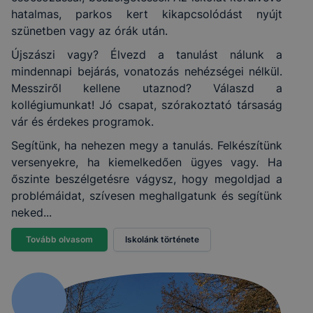
hatalmas, parkos kert kikapcsolódást nyújt
szünetben vagy az órák után.
Újszászi vagy? Élvezd a tanulást nálunk a
mindennapi bejárás, vonatozás nehézségei nélkül.
Messziről kellene utaznod? Válaszd a
kollégiumunkat! Jó csapat, szórakoztató társaság
vár és érdekes programok.
Segítünk, ha nehezen megy a tanulás. Felkészítünk
versenyekre, ha kiemelkedően ügyes vagy. Ha
őszinte beszélgetésre vágysz, hogy megoldjad a
problémáidat, szívesen meghallgatunk és segítünk
neked...
Tovább olvasom
Iskolánk története