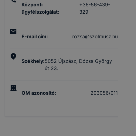
Központi
+36-56-439-
ügyfélszolgálat
:
329
E-mail cím
:
rozsa@szolmusz.hu
Székhely
:
5052 Újszász, Dózsa György
út 23.
OM azonosító
:
203056/011