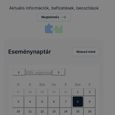
Aktuális információk, befizetések, beosztások
Megtekintés
Eseménynaptár
Mutasd mind
‹
›
2026. augusztus
H
K
Sze
Cs
P
Szo
V
27
28
29
30
31
1
2
3
4
5
6
7
8
9
10
11
12
13
14
15
16