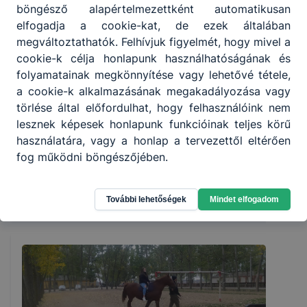
böngésző alapértelmezettként automatikusan
elfogadja a cookie-kat, de ezek általában
megváltoztathatók. Felhívjuk figyelmét, hogy mivel a
Pályaválasztás
cookie-k célja honlapunk használhatóságának és
folyamatainak megkönnyítése vagy lehetővé tétele,
Szakma? Érettségi? Jövő! Technikum vagy
a cookie-k alkalmazásának megakadályozása vagy
szakképző? 💸 ösztöndíj | 🎓 továbbtanulás | 📈
törlése által előfordulhat, hogy felhasználóink nem
versenyképes tudás 👇 Rövid videóval segítjük a
lesznek képesek honlapunk funkcióinak teljes körű
döntést!
használatára, vagy a honlap a tervezettől eltérően
fog működni böngészőjében.
IKK
Elolvasom
január 23.
További lehetőségek
Mindet elfogadom