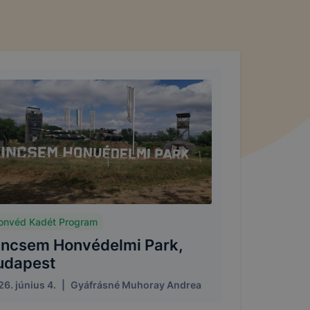
onvéd Kadét Program
incsem Honvédelmi Park,
udapest
6. június 4.
|
Gyáfrásné Muhoray Andrea