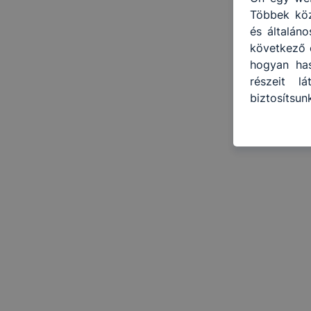
Többek közö
és általán
következő c
hogyan has
részeit l
biztosítsu
oldalunkat)
Hogyan ell
böngésző e
böngésző a
általában 
honlapunk 
tétele, a
előfordulh
teljes kör
böngészőjé