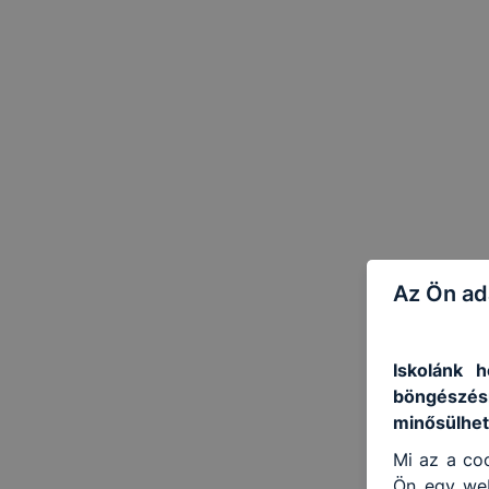
Az Ön ad
Iskolánk h
böngészés
minősülhet
Mi az a coo
Ön egy web