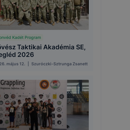
onvéd Kadét Program
övész Taktikai Akadémia SE,
egléd 2026
26. május 12.
|
Szuróczki-Sztrunga Zsanett