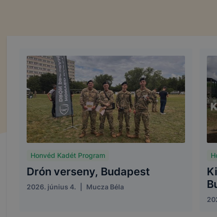
Honvéd Kadét Program
H
Drón verseny, Budapest
K
B
2026. június 4.
|
Mucza Béla
202