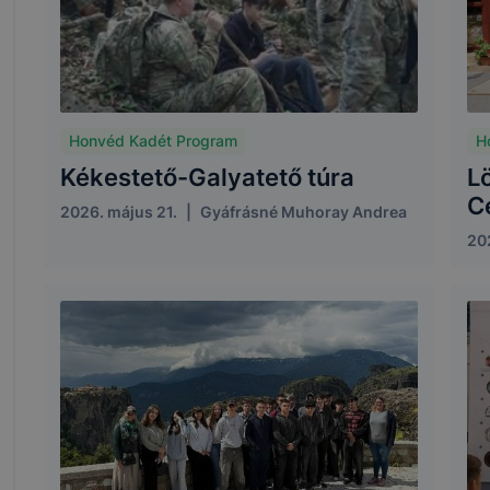
Honvéd Kadét Program
H
Kékestető-Galyatető túra
L
C
2026. május 21.
|
Gyáfrásné Muhoray Andrea
20