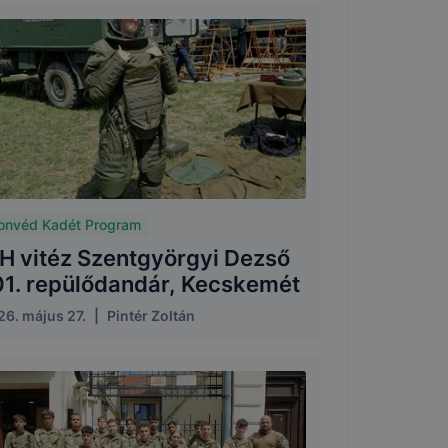
onvéd Kadét Program
H vitéz Szentgyörgyi Dezső
01. repülődandár, Kecskemét
26. május 27.
|
Pintér Zoltán