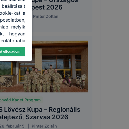
eállításait
öntő, Budapest 2026
ookie-kat a
26. március 5.
|
Pintér Zoltán
apcsolatban,
nlap melyik
uk, hogyan
eglátogatja
et elfogadom
nden modern
. A legtöbb
at, de ezek
kie-k célja
gy lehetővé
lése által
funkcióinak
onvéd Kadét Program
fog működni
S Lövész Kupa – Regionális
elejtező, Szarvas 2026
6. február 5.
|
Pintér Zoltán