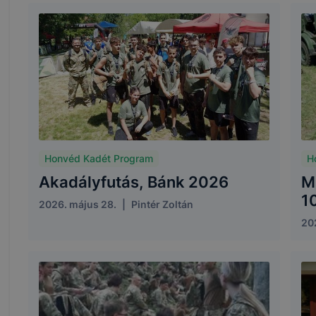
Honvéd Kadét Program
H
Akadályfutás, Bánk 2026
M
1
2026. május 28.
|
Pintér Zoltán
20