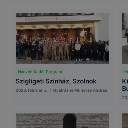
Honvéd Kadét Program
H
Szigligeti Színház, Szolnok
K
B
2026. február 5.
|
Gyáfrásné Muhoray Andrea
202