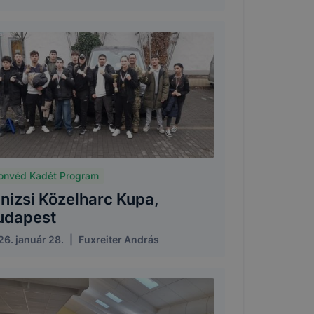
onvéd Kadét Program
inizsi Közelharc Kupa,
udapest
6. január 28.
|
Fuxreiter András