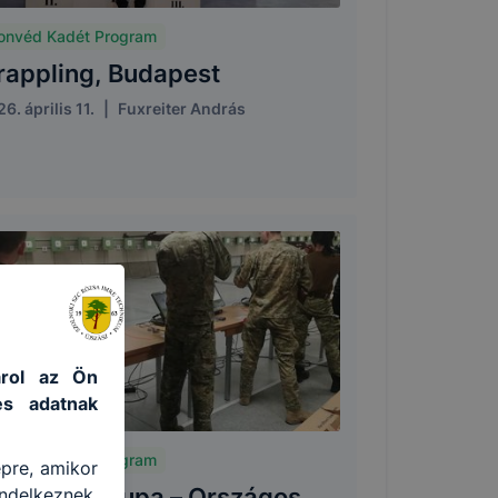
onvéd Kadét Program
rappling, Budapest
6. április 11.
|
Fuxreiter András
tárol az Ön
es adatnak
onvéd Kadét Program
épre, amikor
S Lövész Kupa – Országos
ndelkeznek.