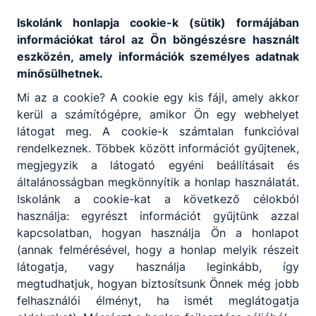
Nyitvatartás
Iskolánk honlapja cookie-k (sütik) formájában
információkat tárol az Ön böngészésre használt
NAVA az iskolai könyvtárban
eszközén, amely információk személyes adatnak
minősülhetnek.
Házi olvasmányok
Mi az a cookie? A cookie egy kis fájl, amely akkor
kerül a számítógépre, amikor Ön egy webhelyet
látogat meg. A cookie-k számtalan funkcióval
rendelkeznek. Többek között információt gyűjtenek,
megjegyzik a látogató egyéni beállításait és
általánosságban megkönnyítik a honlap használatát.
Partnereink
Iskolánk a cookie-kat a következő célokból
használja: egyrészt információt gyűjtünk azzal
kapcsolatban, hogyan használja Ön a honlapot
(annak felmérésével, hogy a honlap melyik részeit
látogatja, vagy használja leginkább, így
megtudhatjuk, hogyan biztosítsunk Önnek még jobb
felhasználói élményt, ha ismét meglátogatja