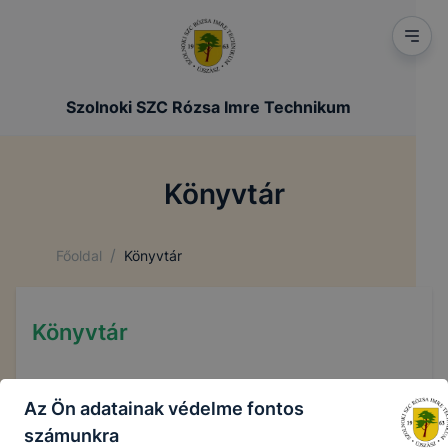
Szolnoki SZC Rózsa Imre Technikum
Könyvtár
/
Főoldal
Könyvtár
Könyvtár
Az Ön adatainak védelme fontos
Miért van könyvtár?
számunkra