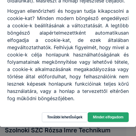
oldalunkat). Másrészt a honlap fejlesztése céljából.
Hogyan ellenőrizheti és hogyan tudja kikapcsolni a
cookie-kat? Minden modern böngésző engedélyezi
a cookie-k beállításának a változtatását. A legtöbb
böngésző alapértelmezettként automatikusan
elfogadja a cookie-kat, de ezek általában
megváltoztathatók. Felhívjuk figyelmét, hogy mivel a
cookie-k célja honlapunk használhatóságának és
folyamatainak megkönnyítése vagy lehetővé tétele,
a cookie-k alkalmazásának megakadályozása vagy
törlése által előfordulhat, hogy felhasználóink nem
lesznek képesek honlapunk funkcióinak teljes körű
használatára, vagy a honlap a tervezettől eltérően
fog működni böngészőjében.
További lehetőségek
Mindet elfogadom
Szolnoki SZC Rózsa Imre Technikum