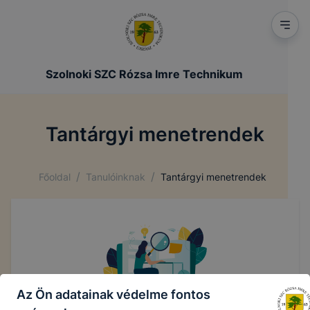
Szolnoki SZC Rózsa Imre Technikum
Tantárgyi menetrendek
/
/
Főoldal
Tanulóinknak
Tantárgyi menetrendek
Az Ön adatainak védelme fontos