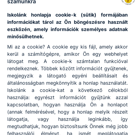
számunkra
Aktuális információ
Iskolánk honlapja cookie-k (sütik) formájában
információkat tárol az Ön böngészésre használt
A technikumi képzések óratervei
eszközén, amely információk személyes adatnak
minősülhetnek.
Mi az a cookie? A cookie egy kis fájl, amely akkor
kerül a számítógépre, amikor Ön egy webhelyet
látogat meg. A cookie-k számtalan funkcióval
rendelkeznek. Többek között információt gyűjtenek,
megjegyzik a látogató egyéni beállításait és
általánosságban megkönnyítik a honlap használatát.
Iskolánk a cookie-kat a következő célokból
Partnereink
használja: egyrészt információt gyűjtünk azzal
kapcsolatban, hogyan használja Ön a honlapot
(annak felmérésével, hogy a honlap melyik részeit
látogatja, vagy használja leginkább, így
megtudhatjuk, hogyan biztosítsunk Önnek még jobb
felhasználói élményt, ha ismét meglátogatja