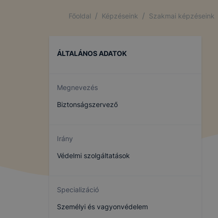
/
/
Főoldal
Képzéseink
Szakmai képzéseink
ÁLTALÁNOS ADATOK
Megnevezés
Biztonságszervező
Irány
Védelmi szolgáltatások
Specializáció
Személyi és vagyonvédelem