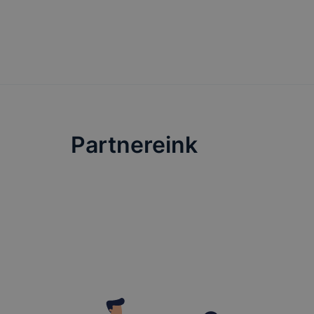
előfordulh
teljes kör
böngészőjé
Partnereink