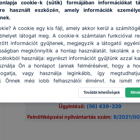
onlapja cookie-k (sütik) formájában információkat 
Nem szükséges.
re használt eszközén, amely információk személy
nek.
ISKOLASPECIFIKUS INFORMÁCIÓK A KÉPZÉSHEZ
kie? A cookie egy kis fájl, amely akkor kerül a számítóg
helyet látogat meg. A cookie-k számtalan funkcióval re
📆
KÉPZÉS DÁTUMAI
tt információt gyűjtenek, megjegyzik a látogató egyéni b
Képzés időtartama:
150 óra
osságban megkönnyítik a honlap használatát. Iskolánk a c
Beiratkozás:
folyamatosan
élokból használja: egyrészt információt gyűjtünk azzal k
Indítás:
egyeztetés alatt
ználja Ön a honlapot (annak felmérésével, hogy a ho
Tervezett befejezés:
egyeztetés alatt
átogatja, vagy használja leginkább, így megtudhatj
⏰ KÉPZÉSI IDŐPONTOK
nk Önnek még jobb felhasználói élményt, ha ismét m
PÉNTEK:
16:00 - 20:05
(jelenléti)
. Másrészt a honlap fejlesztése céljából.
SZOMBAT:
08:00 - 14:15
(jelenléti)
További lehetőségek
Mind
enőrizheti és hogyan tudja kikapcsolni a cookie-kat? Mi
ngedélyezi a cookie-k beállításának a változtatását
Ügyintéző:
(56) 439-329
lapértelmezettként automatikusan elfogadja a cookie-k
Felnőttképzési nyilvántartás szám:
B/2021/0
megváltoztathatók. Felhívjuk figyelmét, hogy mivel a coo
használhatóságának és folyamatainak megkönnyítése va
 cookie-k alkalmazásának megakadályozása vagy tör