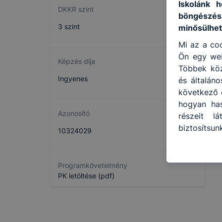
Iskolánk h
DKKR szint
böngészés
3 szint
minősülhet
Mi az a coo
Ön egy web
Képzés díja
Többek közö
Ingyenes
és általán
következő c
hogyan has
Azonosító
részeit l
biztosítsu
10324029
oldalunkat)
Hogyan ell
Programkövetelmény
böngésző e
PK letöltése (pdf)
böngésző a
általában 
honlapunk 
tétele, a