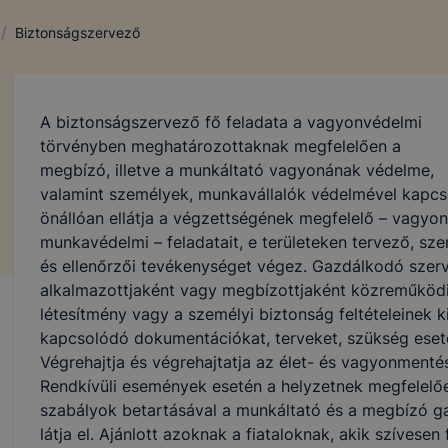
/
Biztonságszervező
A biztonságszervező fő feladata a vagyonvédelmi
törvényben meghatározottaknak megfelelően a
megbízó, illetve a munkáltató vagyonának védelme,
valamint személyek, munkavállalók védelmével kapcsol
önállóan ellátja a végzettségének megfelelő – vagyon
munkavédelmi – feladatait, e területeken tervező, sz
és ellenőrzői tevékenységet végez. Gazdálkodó szerv
alkalmazottjaként vagy megbízottjaként közreműködi
létesítmény vagy a személyi biztonság feltételeinek ki
kapcsolódó dokumentációkat, terveket, szükség eseté
Végrehajtja és végrehajtatja az élet- és vagyonmenté
Rendkívüli események esetén a helyzetnek megfelelően
szabályok betartásával a munkáltató és a megbízó g
látja el. Ajánlott azoknak a fiataloknak, akik szíves