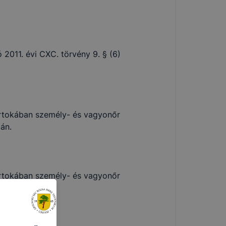
2011. évi CXC. törvény 9. § (6)
irtokában személy- és vagyonőr
án.
irtokában személy- és vagyonőr
án.