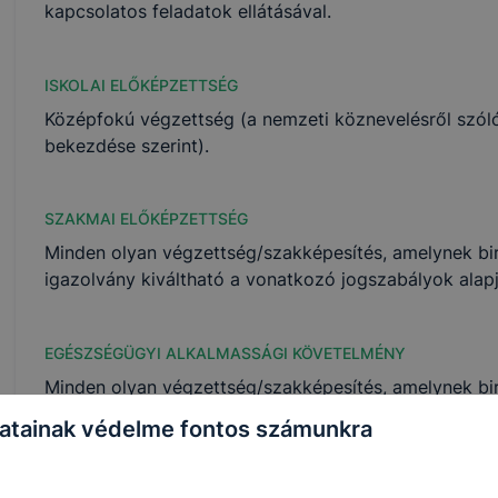
kapcsolatos feladatok ellátásával.
ISKOLAI ELŐKÉPZETTSÉG
Középfokú végzettség (a nemzeti köznevelésről szóló 
bekezdése szerint).
SZAKMAI ELŐKÉPZETTSÉG
Minden olyan végzettség/szakképesítés, amelynek b
igazolvány kiváltható a vonatkozó jogszabályok alapj
EGÉSZSÉGÜGYI ALKALMASSÁGI KÖVETELMÉNY
Minden olyan végzettség/szakképesítés, amelynek b
igazolvány kiváltható a vonatkozó jogszabályok alapj
atainak védelme fontos számunkra
SZAKMAI GYAKORLAT