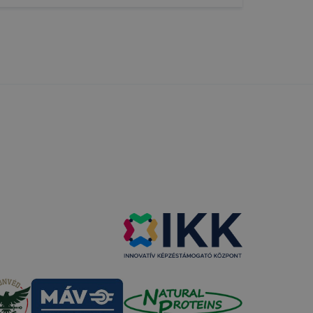
funkcióinak
fog működni