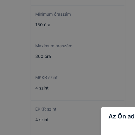
Minimum óraszám
150 óra
Maximum óraszám
300 óra
MKKR szint
4 szint
EKKR szint
Az Ön ad
4 szint