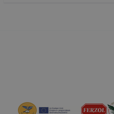
at, hogy felhasználóink nem lesznek képesek honlapunk 
ű használatára, vagy a honlap a tervezettől eltérően 
ben.