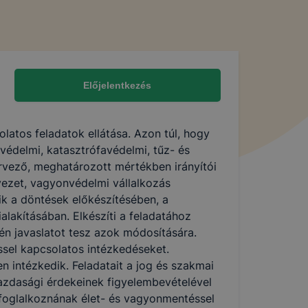
Előjelentkezés
atos feladatok ellátása. Azon túl, hogy
védelmi, katasztrófavédelmi, tűz- és
ervező, meghatározott mértékben irányítói
ezet, vagyonvédelmi vállalkozás
k a döntések előkészítésében, a
alakításában. Elkészíti a feladatához
n javaslatot tesz azok módosítására.
ssel kapcsolatos intézkedéseket.
 intézkedik. Feladatait a jog és szakmai
azdasági érdekeinek figyelembevételével
en foglalkoznának élet- és vagyonmentéssel