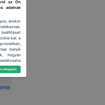
tárol az Ön
es adatnak
épre, amikor
ndelkeznek.
eállításait
ookie-kat a
apcsolatban,
nlap melyik
uk, hogyan
eglátogatja
et elfogadom
nden modern
. A legtöbb
at, de ezek
00759
kie-k célja
gy lehetővé
lése által