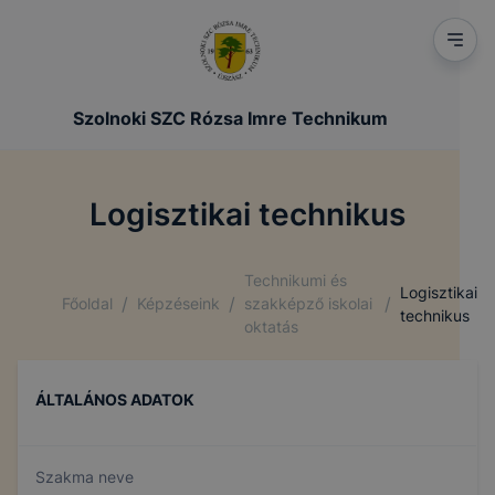
Szolnoki SZC Rózsa Imre Technikum
Logisztikai technikus
Technikumi és
Logisztikai
/
/
/
Főoldal
Képzéseink
szakképző iskolai
technikus
oktatás
ÁLTALÁNOS ADATOK
Szakma neve