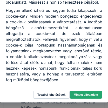
oldalunkat). Másrészt a honlap fejlesztése céljából.
kezeli a reklamációs eseteket;
elvégzi a raktár kezelésével és vezetésével
Hogyan ellenőrizheti és hogyan tudja kikapcsolni a
kapcsolatos teendőket;
cookie-kat? Minden modern böngésző engedélyezi
árutovábbítással kapcsolatos feladatokat
a cookie-k beállításának a változtatását. A legtöbb
végez;
böngésző alapértelmezettként automatikusan
nemzetközi szállítással, szállítmányozással
elfogadja a cookie-kat, de ezek általában
kapcsolatos ügyintézői tevékenységet
megváltoztathatók. Felhívjuk figyelmét, hogy mivel a
végez;
cookie-k célja honlapunk használhatóságának és
kapcsolatot tart a partnerekkel,
folyamatainak megkönnyítése vagy lehetővé tétele,
ügyfelekkel;
a cookie-k alkalmazásának megakadályozása vagy
idegen nyelven kommunikál szóban és
törlése által előfordulhat, hogy felhasználóink nem
írásban azonos ágazaton belül;
lesznek képesek honlapunk funkcióinak teljes körű
kapcsolatot tart a különböző közlekedési
használatára, vagy a honlap a tervezettől eltérően
hatóságokkal, szervezetekkel;
fog működni böngészőjében.
elkészíti a szállítmányozási szerződés
tervezetét;
További lehetőségek
Mindet elfogadom
részt vesz a különböző fuvareszköz-,
illetve árukárok kivizsgálásában, intézi a
kárügyeket.