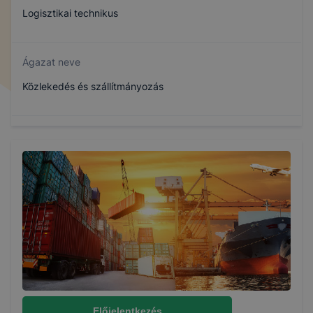
Logisztikai technikus
Ágazat neve
Közlekedés és szállítmányozás
Szakmajegyzék száma
510411506
Képzés időtartama
5 év
Választható szakmairányok:
Logisztika és szállítmányozás
Előjelentkezés