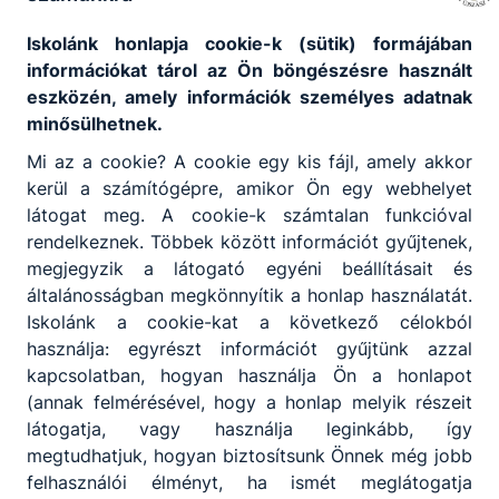
Ajánlott minden fiatal számára, akit érdekel a
Iskolánk honlapja cookie-k (sütik) formájában
szállítmányozással kapcsolatos szervezőmunka, a
információkat tárol az Ön böngészésre használt
logisztikai tervezés, szem előtt tartva az
eszközén, amely információk személyes adatnak
eredményességet és a hatékonyságot.
minősülhetnek.
Mi az a cookie? A cookie egy kis fájl, amely akkor
KOMPETENCIAELVÁRÁS
kerül a számítógépre, amikor Ön egy webhelyet
Elemzőkészség, döntésképesség,
látogat meg. A cookie-k számtalan funkcióval
kapcsolatteremtő- és fenntartó készség,
rendelkeznek. Többek között információt gyűjtenek,
szorgalom, felelősségtudat.
megjegyzik a látogató egyéni beállításait és
általánosságban megkönnyítik a honlap használatát.
Iskolánk a cookie-kat a következő célokból
A SZAKKÉPZETTSÉGGEL RENDELKEZŐ
használja: egyrészt információt gyűjtünk azzal
kapcsolatban, hogyan használja Ön a honlapot
ellátja a rendelések, beszerzések,
(annak felmérésével, hogy a honlap melyik részeit
értékesítés (termék, szolgáltatás)
látogatja, vagy használja leginkább, így
lebonyolításában a feladatokat;
megtudhatjuk, hogyan biztosítsunk Önnek még jobb
tervezési feladatokat végez az ellátási,
felhasználói élményt, ha ismét meglátogatja
készletezési, termelési folyamatokban;