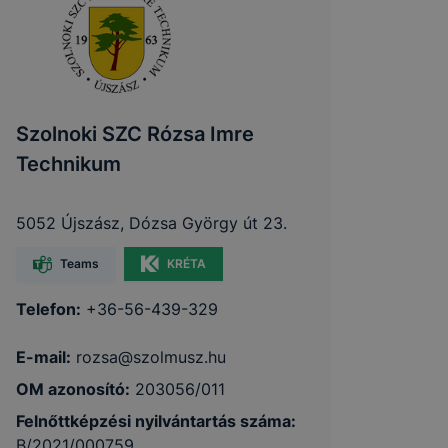
Szolnoki SZC Rózsa Imre
Technikum
5052 Újszász, Dózsa György út 23.
Teams
KRÉTA
Telefon:
+36-56-439-329
E-mail:
rozsa@szolmusz.hu
OM azonosító:
203056/011
Felnőttképzési nyilvántartás száma:
B/2021/000759