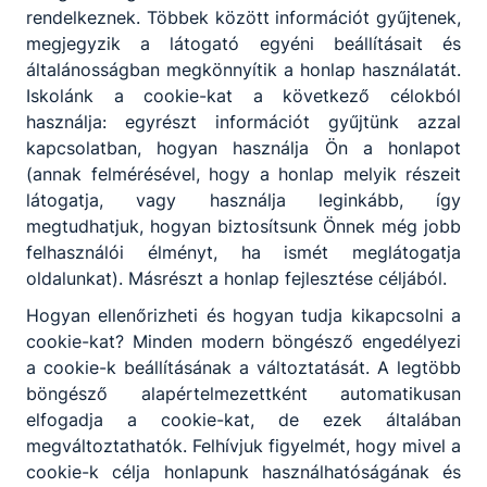
rendelkeznek. Többek között információt gyűjtenek,
megjegyzik a látogató egyéni beállításait és
általánosságban megkönnyítik a honlap használatát.
Kirándulás a Safari Parkban
Iskolánk a cookie-kat a következő célokból
használja: egyrészt információt gyűjtünk azzal
2025. 10. 17-én iskolánk négy tanulója vett
részt a Szolnoki SzC Green Cseppnyi Zöld
kapcsolatban, hogyan használja Ön a honlapot
munkacsoportja által szervezett
(annak felmérésével, hogy a honlap melyik részeit
kiránduláson.
látogatja, vagy használja leginkább, így
megtudhatjuk, hogyan biztosítsunk Önnek még jobb
2025. nov. 10.
Kollár Eszter
felhasználói élményt, ha ismét meglátogatja
oldalunkat). Másrészt a honlap fejlesztése céljából.
Hogyan ellenőrizheti és hogyan tudja kikapcsolni a
cookie-kat? Minden modern böngésző engedélyezi
a cookie-k beállításának a változtatását. A legtöbb
böngésző alapértelmezettként automatikusan
elfogadja a cookie-kat, de ezek általában
megváltoztathatók. Felhívjuk figyelmét, hogy mivel a
cookie-k célja honlapunk használhatóságának és