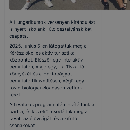
A Hungarikumok versenyen kirándulást
is nyert iskolánk 10.c osztályának két
csapata.
2025. június 5-én látogattuk meg a
Kérész öko-és aktìv turisztikai
központot. Először egy interaktìv
bemutatón, majd egy, - a Tisza-tó
környékét és a Hortobágyot-
bemutató filmvetìtésen, végül egy
rövid biológiai előadáson vettünk
részt.
A hivatalos program után lesétáltunk a
partra, és közelről csodáltuk meg a
tavat, az élővilágát, és a kifutó
csónakokat.