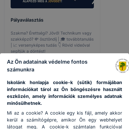
Pályaválasztás
Szakma? Érettségi? Jövő! Technikum vagy
szakképző? 💸 ösztöndíj | 🎓 továbbtanulás
| 📈 versenyképes tudás 👇 Rövid videóval
segítjük a döntést!
Az Ön adatainak védelme fontos
2026. jan. 23.
IKK
számunkra
Iskolánk honlapja cookie-k (sütik) formájában
információkat tárol az Ön böngészésre használt
eszközén, amely információk személyes adatnak
minősülhetnek.
Mi az a cookie? A cookie egy kis fájl, amely akkor
kerül a számítógépre, amikor Ön egy webhelyet
látogat meg. A cookie-k számtalan funkcióval