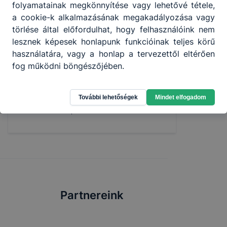
folyamatainak megkönnyítése vagy lehetővé tétele,
a cookie-k alkalmazásának megakadályozása vagy
törlése által előfordulhat, hogy felhasználóink nem
Állatvédelmi előadás
lesznek képesek honlapunk funkcióinak teljes körű
használatára, vagy a honlap a tervezettől eltérően
2025.október 2-án a hagyományainkhoz
fog működni böngészőjében.
hìven állatvédelmi előadást tartott Bóka
Éva, a Szolnoki Állatotthon Alapìtvány
munkatársa a 9.évfolyam tanulói részére.
További lehetőségek
Mindet elfogadom
2025. nov. 10.
Kollár Eszter
Partnereink